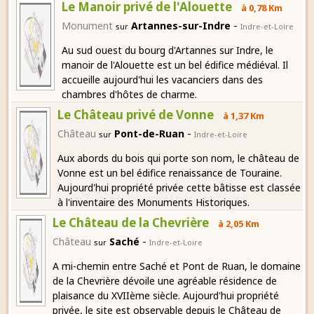
Le Manoir privé de l'Alouette
à 0,78 Km
-
Monument
Artannes-sur-Indre
sur
Indre-et-Loire
Au sud ouest du bourg d'Artannes sur Indre, le
manoir de l'Alouette est un bel édifice médiéval. Il
accueille aujourd'hui les vacanciers dans des
chambres d'hôtes de charme.
Le Château privé de Vonne
à 1,37 Km
-
Château
Pont-de-Ruan
sur
Indre-et-Loire
Aux abords du bois qui porte son nom, le château de
Vonne est un bel édifice renaissance de Touraine.
Aujourd'hui propriété privée cette bâtisse est classée
à l'inventaire des Monuments Historiques.
Le Château de la Chevrière
à 2,05 Km
-
Château
Saché
sur
Indre-et-Loire
A mi-chemin entre Saché et Pont de Ruan, le domaine
de la Chevrière dévoile une agréable résidence de
plaisance du XVIIème siècle. Aujourd'hui propriété
privée, le site est observable depuis le Château de