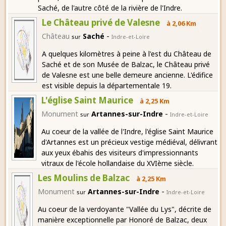
Saché, de l'autre côté de la rivière de l'Indre.
Le Château privé de Valesne
à 2,06 Km
-
Château
Saché
sur
Indre-et-Loire
A quelques kilomètres à peine à l'est du Château de
Saché et de son Musée de Balzac, le Château privé
de Valesne est une belle demeure ancienne. L'édifice
est visible depuis la départementale 19.
L'église Saint Maurice
à 2,25 Km
-
Monument
Artannes-sur-Indre
sur
Indre-et-Loire
Au coeur de la vallée de l'Indre, l'église Saint Maurice
d'Artannes est un précieux vestige médiéval, délivrant
aux yeux ébahis des visiteurs d'impressionnants
vitraux de l'école hollandaise du XVIème siècle.
Les Moulins de Balzac
à 2,25 Km
-
Monument
Artannes-sur-Indre
sur
Indre-et-Loire
Au coeur de la verdoyante "Vallée du Lys", décrite de
manière exceptionnelle par Honoré de Balzac, deux