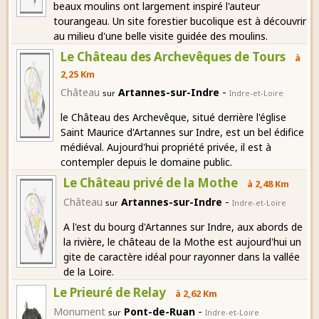
beaux moulins ont largement inspiré l'auteur
tourangeau. Un site forestier bucolique est à découvrir
au milieu d'une belle visite guidée des moulins.
Le Château des Archevêques de Tours
à
2,25 Km
-
Château
Artannes-sur-Indre
sur
Indre-et-Loire
le Château des Archevêque, situé derrière l'église
Saint Maurice d'Artannes sur Indre, est un bel édifice
médiéval. Aujourd'hui propriété privée, il est à
contempler depuis le domaine public.
Le Château privé de la Mothe
à 2,48 Km
-
Château
Artannes-sur-Indre
sur
Indre-et-Loire
A l'est du bourg d'Artannes sur Indre, aux abords de
la rivière, le château de la Mothe est aujourd'hui un
gite de caractère idéal pour rayonner dans la vallée
de la Loire.
Le Prieuré de Relay
à 2,62 Km
-
Monument
Pont-de-Ruan
sur
Indre-et-Loire