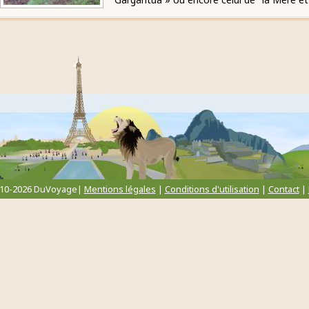
010-2026 DuVoyage|
Mentions légales
|
Conditions d'utilisation
|
Contact
|