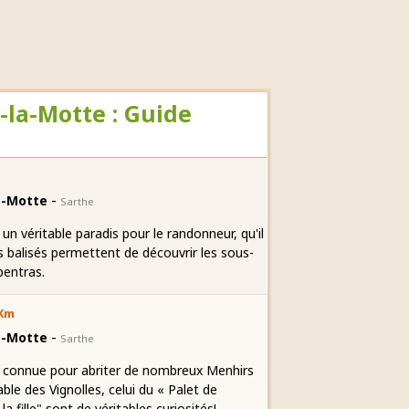
-la-Motte : Guide
-
la-Motte
Sarthe
n véritable paradis pour le randonneur, qu'il
res balisés permettent de découvrir les sous-
pentras.
 Km
-
la-Motte
Sarthe
 connue pour abriter de nombreux Menhirs
ble des Vignolles, celui du « Palet de
 fille" sont de véritables curiosités!