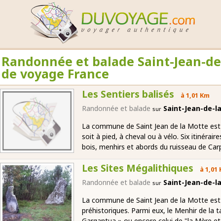
Randonnée et balade Saint-Jean-de
de voyage France
Les Sentiers balisés
à 1,01 Km
Randonnée et balade
Saint-Jean-de-
sur
La commune de Saint Jean de la Motte est u
soit à pied, à cheval ou à vélo. Six itinérai
bois, menhirs et abords du ruisseau de Car
Les Sites Mégalithiques
à 1,01
Randonnée et balade
Saint-Jean-de-
sur
La commune de Saint Jean de la Motte est
préhistoriques. Parmi eux, le Menhir de la ta
Gargantua » ou encore celui de "la Mère et la