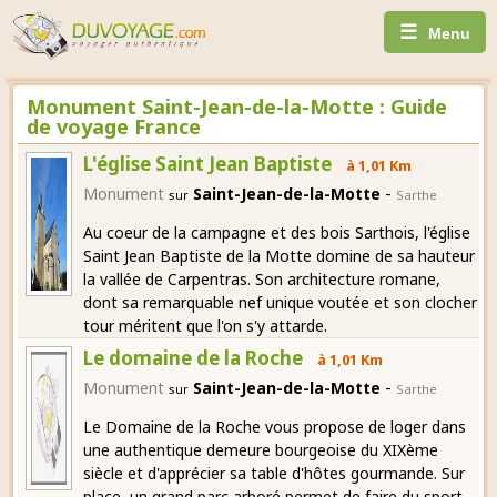
☰
Menu
Monument Saint-Jean-de-la-Motte : Guide
de voyage France
L'église Saint Jean Baptiste
à 1,01 Km
-
Monument
Saint-Jean-de-la-Motte
sur
Sarthe
Au coeur de la campagne et des bois Sarthois, l'église
Saint Jean Baptiste de la Motte domine de sa hauteur
la vallée de Carpentras. Son architecture romane,
dont sa remarquable nef unique voutée et son clocher
tour méritent que l'on s'y attarde.
Le domaine de la Roche
à 1,01 Km
-
Monument
Saint-Jean-de-la-Motte
sur
Sarthe
Le Domaine de la Roche vous propose de loger dans
une authentique demeure bourgeoise du XIXème
siècle et d'apprécier sa table d'hôtes gourmande. Sur
place, un grand parc arboré permet de faire du sport