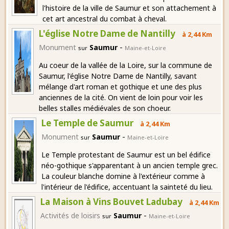
l'histoire de la ville de Saumur et son attachement à
cet art ancestral du combat à cheval.
L'église Notre Dame de Nantilly
à 2,44 Km
-
Monument
Saumur
sur
Maine-et-Loire
Au coeur de la vallée de la Loire, sur la commune de
Saumur, l'église Notre Dame de Nantilly, savant
mélange d'art roman et gothique et une des plus
anciennes de la cité. On vient de loin pour voir les
belles stalles médiévales de son choeur.
Le Temple de Saumur
à 2,44 Km
-
Monument
Saumur
sur
Maine-et-Loire
Le Temple protestant de Saumur est un bel édifice
néo-gothique s'apparentant à un ancien temple grec.
La couleur blanche domine à l'extérieur comme à
l'intérieur de l'édifice, accentuant la sainteté du lieu.
La Maison à Vins Bouvet Ladubay
à 2,44 Km
-
Activités de loisirs
Saumur
sur
Maine-et-Loire