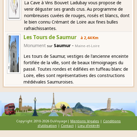
La Cave à Vins Bouvet Ladubay vous propose de
venir déguster ses grands crus. Au programme de
nombreuses cuvées de rouges, rosés et blancs, dont
le bien connu Crémant de Loire aux fines bulles
rafraichissantes.
Les Tours de Saumur
à 2,44 Km
-
Monument
Saumur
sur
Maine-et-Loire
Les tours de Saumur, vestiges de l'ancienne enceinte
fortifiée de la ville, sont de beaux témoignages du
passé. Toutes rondes et édifiées en tuffeau blanc de
Loire, elles sont représentatives des constructions
médiévales Saumuroises.
Copyright 2010-2026 DuVoyage|
Mentions légales
|
Conditions
d'utilisation
|
Contact
|
Lieu d'intérêt