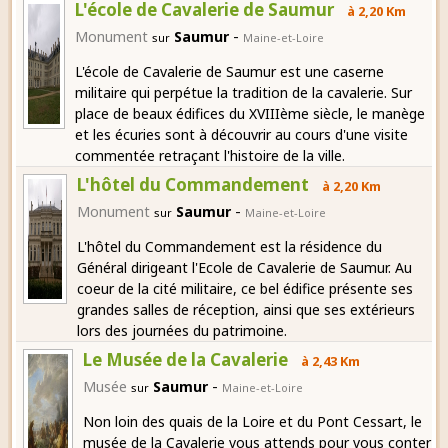
L'école de Cavalerie de Saumur
à 2,20 Km
-
Monument
Saumur
sur
Maine-et-Loire
L'école de Cavalerie de Saumur est une caserne
militaire qui perpétue la tradition de la cavalerie. Sur
place de beaux édifices du XVIIIème siècle, le manège
et les écuries sont à découvrir au cours d'une visite
commentée retraçant l'histoire de la ville.
L'hôtel du Commandement
à 2,20 Km
-
Monument
Saumur
sur
Maine-et-Loire
L'hôtel du Commandement est la résidence du
Général dirigeant l'Ecole de Cavalerie de Saumur. Au
coeur de la cité militaire, ce bel édifice présente ses
grandes salles de réception, ainsi que ses extérieurs
lors des journées du patrimoine.
Le Musée de la Cavalerie
à 2,43 Km
-
Musée
Saumur
sur
Maine-et-Loire
Non loin des quais de la Loire et du Pont Cessart, le
musée de la Cavalerie vous attends pour vous conter