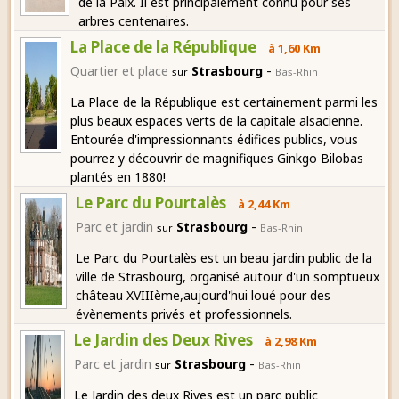
de la Paix. Il est principalement connu pour ses
arbres centenaires.
La Place de la République
à 1,60 Km
-
Quartier et place
Strasbourg
sur
Bas-Rhin
La Place de la République est certainement parmi les
plus beaux espaces verts de la capitale alsacienne.
Entourée d'impressionnants édifices publics, vous
pourrez y découvrir de magnifiques Ginkgo Bilobas
plantés en 1880!
Le Parc du Pourtalès
à 2,44 Km
-
Parc et jardin
Strasbourg
sur
Bas-Rhin
Le Parc du Pourtalès est un beau jardin public de la
ville de Strasbourg, organisé autour d'un somptueux
château XVIIIème,aujourd'hui loué pour des
évènements privés et professionnels.
Le Jardin des Deux Rives
à 2,98 Km
-
Parc et jardin
Strasbourg
sur
Bas-Rhin
Le Jardin des deux Rives est un parc public