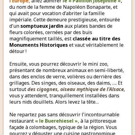
l'Europe,
allez admirer
le « Pavillon Joséphine »
,
du nom de la femme de Napoléon Bonaparte, et
qui avait pour vocation d'abriter la famille
impériale. Cette demeure prestigieuse, entourée
d'un
somptueux jardin
aux plates bandes de
fleurs colorées, cernées par des buis
magnifiquement taillés, est
classée au titre des
Monuments Historiques
et vaut véritablement le
détour !
Ensuite, vous pourrez découvrir le mini zoo,
présentant de nombreux animaux en semi-liberté,
dans des enclos de verre, volières ou derrière des
grillages. Des singes, des oiseaux, des daims, …. Et
surtout
des cigognes, oiseau mythique de l'Alsace,
vous y attendent, tranquillement installées dans
leurs nids douillets. Alors levez la tête…
Ne repartez pas sans découvrir l'incontournable
restaurant
« le Buerehiesel »,
à la pittoresque
façade à colombages, typique de la région. Vous
pourrez y déguster une cuisine gastronomique