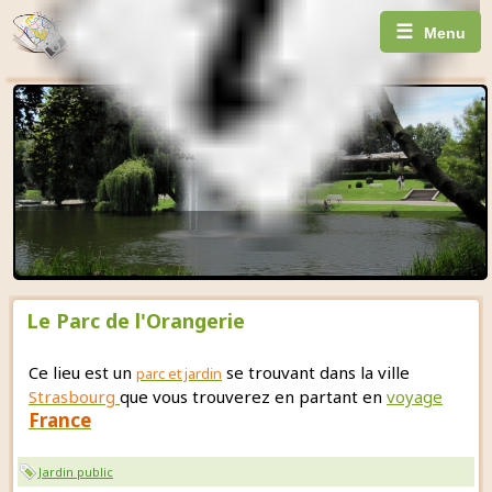
☰
Menu
Le Parc de l'Orangerie
Ce lieu est un
se trouvant dans la ville
parc et jardin
Strasbourg
que vous trouverez en partant en
voyage
France
Jardin public