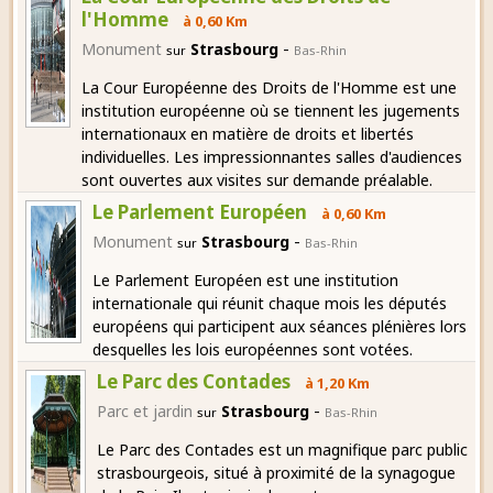
l'Homme
à 0,60 Km
-
Monument
Strasbourg
sur
Bas-Rhin
La Cour Européenne des Droits de l'Homme est une
institution européenne où se tiennent les jugements
internationaux en matière de droits et libertés
individuelles. Les impressionnantes salles d'audiences
sont ouvertes aux visites sur demande préalable.
Le Parlement Européen
à 0,60 Km
-
Monument
Strasbourg
sur
Bas-Rhin
Le Parlement Européen est une institution
internationale qui réunit chaque mois les députés
européens qui participent aux séances plénières lors
desquelles les lois européennes sont votées.
Le Parc des Contades
à 1,20 Km
-
Parc et jardin
Strasbourg
sur
Bas-Rhin
Le Parc des Contades est un magnifique parc public
strasbourgeois, situé à proximité de la synagogue