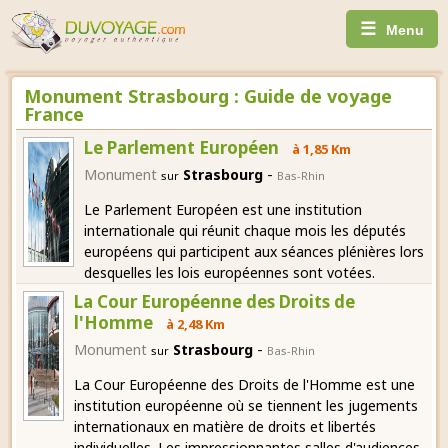
☰
Menu
Monument Strasbourg : Guide de voyage
France
Le Parlement Européen
à 1,85 Km
-
Monument
Strasbourg
sur
Bas-Rhin
Le Parlement Européen est une institution
internationale qui réunit chaque mois les députés
européens qui participent aux séances plénières lors
desquelles les lois européennes sont votées.
La Cour Européenne des Droits de
l'Homme
à 2,48 Km
-
Monument
Strasbourg
sur
Bas-Rhin
La Cour Européenne des Droits de l'Homme est une
institution européenne où se tiennent les jugements
internationaux en matière de droits et libertés
individuelles. Les impressionnantes salles d'audiences