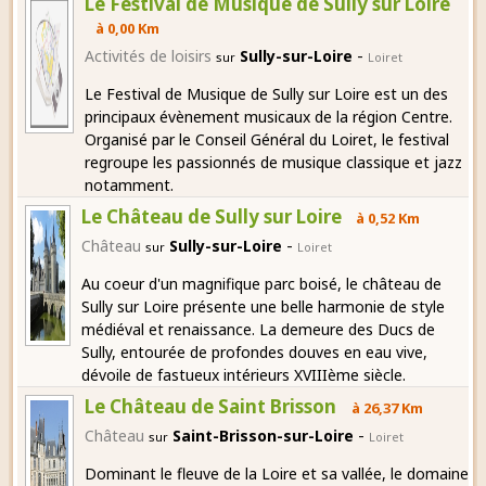
Le Festival de Musique de Sully sur Loire
à 0,00 Km
-
Activités de loisirs
Sully-sur-Loire
sur
Loiret
Le Festival de Musique de Sully sur Loire est un des
principaux évènement musicaux de la région Centre.
Organisé par le Conseil Général du Loiret, le festival
regroupe les passionnés de musique classique et jazz
notamment.
Le Château de Sully sur Loire
à 0,52 Km
-
Château
Sully-sur-Loire
sur
Loiret
Au coeur d'un magnifique parc boisé, le château de
Sully sur Loire présente une belle harmonie de style
médiéval et renaissance. La demeure des Ducs de
Sully, entourée de profondes douves en eau vive,
dévoile de fastueux intérieurs XVIIIème siècle.
Le Château de Saint Brisson
à 26,37 Km
-
Château
Saint-Brisson-sur-Loire
sur
Loiret
Dominant le fleuve de la Loire et sa vallée, le domaine