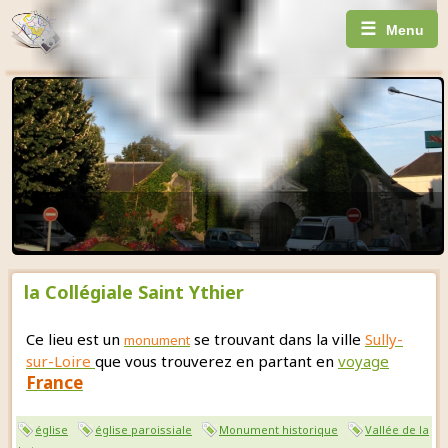
☰
Menu
la Collégiale Saint Ythier
Ce lieu est un
se trouvant dans la ville
Sully-
monument
sur-Loire
que vous trouverez en partant en
voyage
France
église
église paroissiale
Monument historique
Vallée de la