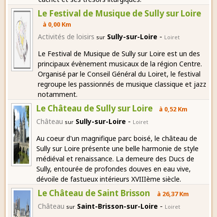
Le Festival de Musique de Sully sur Loire
à 0,00 Km
-
Activités de loisirs
Sully-sur-Loire
sur
Loiret
Le Festival de Musique de Sully sur Loire est un des
principaux évènement musicaux de la région Centre.
Organisé par le Conseil Général du Loiret, le festival
regroupe les passionnés de musique classique et jazz
notamment.
Le Château de Sully sur Loire
à 0,52 Km
-
Château
Sully-sur-Loire
sur
Loiret
Au coeur d'un magnifique parc boisé, le château de
Sully sur Loire présente une belle harmonie de style
médiéval et renaissance. La demeure des Ducs de
Sully, entourée de profondes douves en eau vive,
dévoile de fastueux intérieurs XVIIIème siècle.
Le Château de Saint Brisson
à 26,37 Km
-
Château
Saint-Brisson-sur-Loire
sur
Loiret