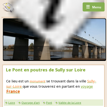
☰
Menu
Le Pont en poutres de Sully sur Loire
Ce lieu est un
se trouvant dans la ville
Sully-
monument
sur-Loire
que vous trouverez en partant en
voyage
France
Loire
Ouvrage d'art
Pont
Vallée de la Loire