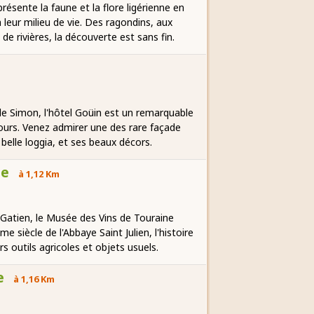
ésente la faune et la flore ligérienne en
 leur milieu de vie. Des ragondins, aux
de rivières, la découverte est sans fin.
'île Simon, l'hôtel Goüin est un remarquable
Tours. Venez admirer une des rare façade
 belle loggia, et ses beaux décors.
ne
à 1,12 Km
Gatien, le Musée des Vins de Touraine
 siècle de l'Abbaye Saint Julien, l'histoire
ers outils agricoles et objets usuels.
e
à 1,16 Km