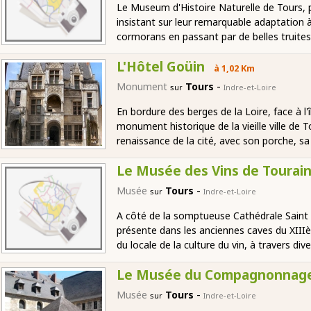
Le Museum d'Histoire Naturelle de Tours, pr
insistant sur leur remarquable adaptation à
cormorans en passant par de belles truites 
L'Hôtel Goüin
à 1,02 Km
-
Monument
Tours
sur
Indre-et-Loire
En bordure des berges de la Loire, face à l
monument historique de la vieille ville de 
renaissance de la cité, avec son porche, sa
Le Musée des Vins de Tourai
-
Musée
Tours
sur
Indre-et-Loire
A côté de la somptueuse Cathédrale Saint 
présente dans les anciennes caves du XIIIème
du locale de la culture du vin, à travers div
Le Musée du Compagnonnag
-
Musée
Tours
sur
Indre-et-Loire