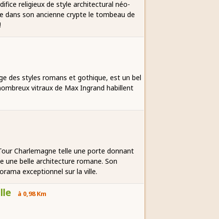
ifice religieux de style architectural néo-
e dans son ancienne crypte le tombeau de
!
nge des styles romans et gothique, est un bel
e nombreux vitraux de Max Ingrand habillent
a Tour Charlemagne telle une porte donnant
ente une belle architecture romane. Son
orama exceptionnel sur la ville.
lle
à 0,98 Km