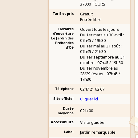
37000 TOURS
Tarif et prix
Gratuit
Entrée libre
Horaires
Ouvert tous les jours
d'ouverture
Du 1er mars au 30 avril :
Le Jardin des
07h45 / 19h30
Prébendes
Du 1er mai au 31 août :
d'Oé
07h45 / 21h30
Du 1er septembre au 31
octobre : 07h45 / 19h30
Du 1er novembre au
28/29 février : 07h45 /
17h30
Téléphone
0247 21 62 67
Site officiel
Cliquer ici
Durée
02 h 00
moyenne
Accessibilité
Visite guidée
Label
Jardin remarquable