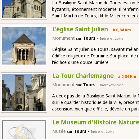
La Basilique Saint Martin de Tours est un éd
byzantin, étonnement moderne. Il renferm
Saint Martin de Tours, dit le Miséricordieux
L'église Saint Julien
à 0,84 Km
-
Monument
Tours
sur
Indre-et-Loire
L'église Saint Julien de Tours, savant méla
édifice religieux de Touraine. Sur place, d
l'édifice d'une douce lumière.
La Tour Charlemagne
à 0,84 Km
-
Monument
Tours
sur
Indre-et-Loire
A deux pas de la Basilique Saint Martin, l
sur le quartier historique de la ville, prés
ascension, bien que difficile, dévoile un pan
Le Museum d'Histoire Nature
-
Musée
Tours
sur
Indre-et-Loire