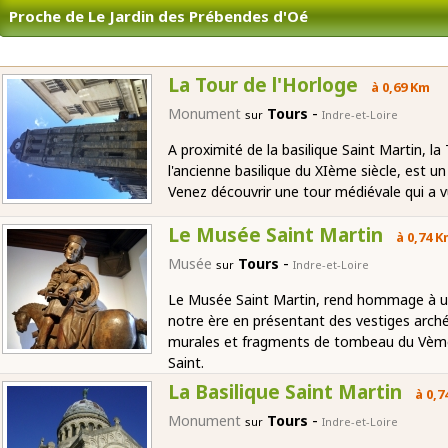
Proche de Le Jardin des Prébendes d'Oé
La Tour de l'Horloge
à 0,69 Km
-
Monument
Tours
sur
Indre-et-Loire
A proximité de la basilique Saint Martin, la
l'ancienne basilique du XIème siècle, est u
Venez découvrir une tour médiévale qui a vu 
Le Musée Saint Martin
à 0,74 
-
Musée
Tours
sur
Indre-et-Loire
Le Musée Saint Martin, rend hommage à u
notre ère en présentant des vestiges arché
murales et fragments de tombeau du Vème si
Saint.
La Basilique Saint Martin
à 0,7
-
Monument
Tours
sur
Indre-et-Loire