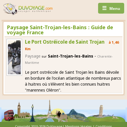
☰
Menu
Paysage Saint-Trojan-les-Bains : Guide de
voyage France
Le Port Ostréicole de Saint Trojan
à 1,46
Km
-
Paysage
Saint-Trojan-les-Bains
sur
Charente-
Maritime
Le port ostréicole de Saint Trojan les Bains dévoile
en bordure de l'océan atlantique de nombreux parcs
à huitres où s'élèvent les bien connues huitres
"marennes Oléron".
Copyright 2010-2026 DuVoyage|
Mentions légales
|
Conditions