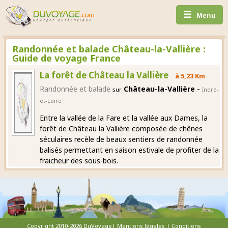
☰
Menu
Randonnée et balade Château-la-Vallière :
Guide de voyage France
La forêt de Château la Vallière
à 5,23 Km
-
Randonnée et balade
Château-la-Vallière
sur
Indre-
et-Loire
Entre la vallée de la Fare et la vallée aux Dames, la
forêt de Château la Vallière composée de chênes
séculaires recèle de beaux sentiers de randonnée
balisés permettant en saison estivale de profiter de la
fraicheur des sous-bois.
Copyright 2010-2026 DuVoyage|
Mentions légales
|
Conditions