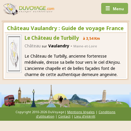
☰
Menu
Château Vaulandry : Guide de voyage France
Le Château de Turbilly
à 3,54 Km
-
Château
Vaulandry
sur
Maine-et-Loire
Le Château de Turbilly, ancienne forteresse
médiévale, dresse sa belle tour vers le ciel d'Anjou.
L'ancienne chapelle et de belles façades font de
charme de cette authentique demeure angevine.
Copyright 2010-2026 DuVoyage|
Mentions légales
|
Conditions
d'utilisation
|
Contact
|
Lieu d'intérêt