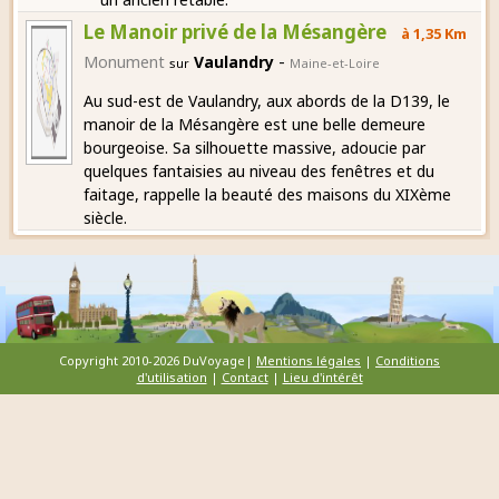
Le Manoir privé de la Mésangère
à 1,35 Km
-
Monument
Vaulandry
sur
Maine-et-Loire
Au sud-est de Vaulandry, aux abords de la D139, le
manoir de la Mésangère est une belle demeure
bourgeoise. Sa silhouette massive, adoucie par
quelques fantaisies au niveau des fenêtres et du
faitage, rappelle la beauté des maisons du XIXème
siècle.
Copyright 2010-2026 DuVoyage|
Mentions légales
|
Conditions
d'utilisation
|
Contact
|
Lieu d'intérêt