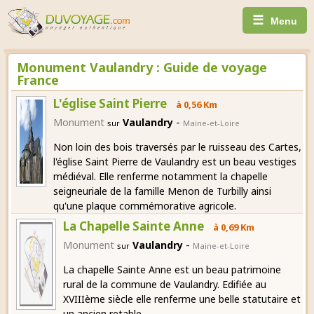
☰
Menu
Monument Vaulandry : Guide de voyage
France
L'église Saint Pierre
à 0,56 Km
-
Monument
Vaulandry
sur
Maine-et-Loire
Non loin des bois traversés par le ruisseau des Cartes,
l'église Saint Pierre de Vaulandry est un beau vestiges
médiéval. Elle renferme notamment la chapelle
seigneuriale de la famille Menon de Turbilly ainsi
qu'une plaque commémorative agricole.
La Chapelle Sainte Anne
à 0,69 Km
-
Monument
Vaulandry
sur
Maine-et-Loire
La chapelle Sainte Anne est un beau patrimoine
rural de la commune de Vaulandry. Edifiée au
XVIIIème siècle elle renferme une belle statutaire et
un ancien retable.