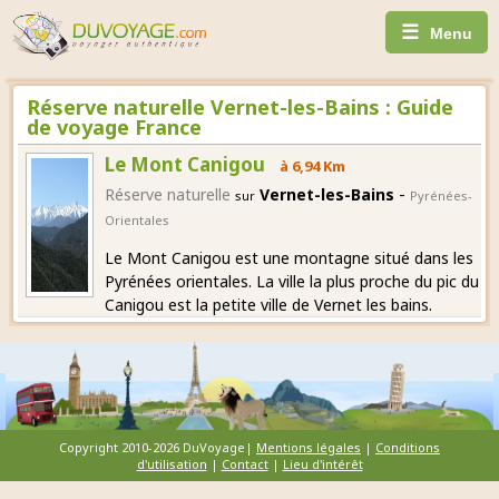
☰
Menu
Réserve naturelle Vernet-les-Bains : Guide
de voyage France
Le Mont Canigou
à 6,94 Km
-
Réserve naturelle
Vernet-les-Bains
sur
Pyrénées-
Orientales
Le Mont Canigou est une montagne situé dans les
Pyrénées orientales. La ville la plus proche du pic du
Canigou est la petite ville de Vernet les bains.
Copyright 2010-2026 DuVoyage|
Mentions légales
|
Conditions
d'utilisation
|
Contact
|
Lieu d'intérêt