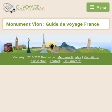
☰
Menu
Monument Vion : Guide de voyage France
Copyright 2010-2026 DuVoyage|
Mentions légales
|
Conditions
d'utilisation
|
Contact
|
Lieu d'intérêt