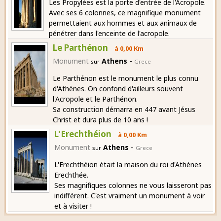
Les Propylées est la porte d'entrée de l'Acropole.
Avec ses 6 colonnes, ce magnifique monument
permettaient aux hommes et aux animaux de
pénétrer dans l'enceinte de l'acropole.
Le Parthénon
à 0,00 Km
-
Monument
Athens
sur
Grece
Le Parthénon est le monument le plus connu
d'Athènes. On confond d'ailleurs souvent
l'Acropole et le Parthénon.
Sa construction démarra en 447 avant Jésus
Christ et dura plus de 10 ans !
L'Erechthéion
à 0,00 Km
-
Monument
Athens
sur
Grece
L'Erechthéion était la maison du roi d'Athènes
Erechthée.
Ses magnifiques colonnes ne vous laisseront pas
indifférent. C'est vraiment un monument à voir
et à visiter !