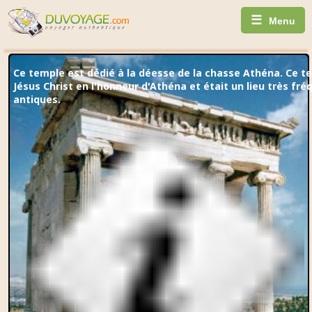
☰
Menu
Ce temple est dédié à la déesse de la chasse Athéna. Ce t
Jésus Christ en l'honneur d'Athéna et était un lieu très fr
antiques.