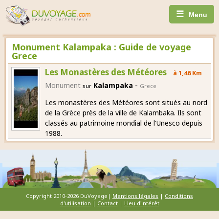
☰
Menu
Monument Kalampaka : Guide de voyage
Grece
Les Monastères des Météores
à 1,46 Km
-
Monument
Kalampaka
sur
Grece
Les monastères des Météores sont situés au nord
de la Grèce près de la ville de Kalambaka. Ils sont
classés au patrimoine mondial de l'Unesco depuis
1988.
Copyright 2010-2026 DuVoyage|
Mentions légales
|
Conditions
d'utilisation
|
Contact
|
Lieu d'intérêt