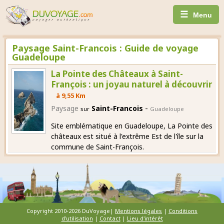
☰
Menu
Paysage Saint-Francois : Guide de voyage
Guadeloupe
La Pointe des Châteaux à Saint-
François : un joyau naturel à découvrir
à 9,55 Km
-
Paysage
Saint-Francois
sur
Guadeloupe
Site emblématique en Guadeloupe, La Pointe des
châteaux est situé à l'extrême Est de l'île sur la
commune de Saint-François.
Copyright 2010-2026 DuVoyage|
Mentions légales
|
Conditions
d'utilisation
|
Contact
|
Lieu d'intérêt