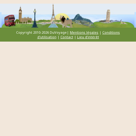
Copyright 2010-2026 DuVoyage|
Mentions légales
|
Conditions
d'utilisation
|
Contact
|
Lieu d'intérêt