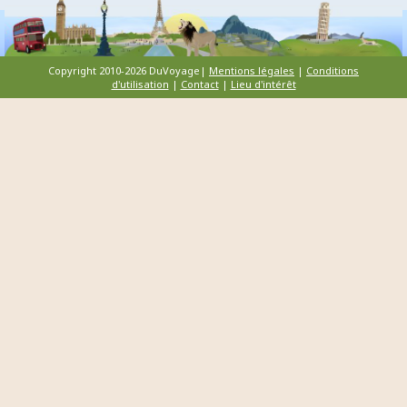
Copyright 2010-2026 DuVoyage|
Mentions légales
|
Conditions
d'utilisation
|
Contact
|
Lieu d'intérêt