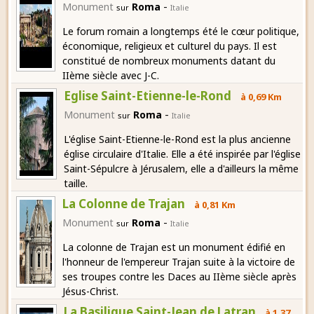
-
Monument
Roma
sur
Italie
Le forum romain a longtemps été le cœur politique,
économique, religieux et culturel du pays. Il est
constitué de nombreux monuments datant du
IIème siècle avec J-C.
Eglise Saint-Etienne-le-Rond
à 0,69 Km
-
Monument
Roma
sur
Italie
L'église Saint-Etienne-le-Rond est la plus ancienne
église circulaire d'Italie. Elle a été inspirée par l'église
Saint-Sépulcre à Jérusalem, elle a d'ailleurs la même
taille.
La Colonne de Trajan
à 0,81 Km
-
Monument
Roma
sur
Italie
La colonne de Trajan est un monument édifié en
l'honneur de l'empereur Trajan suite à la victoire de
ses troupes contre les Daces au IIème siècle après
Jésus-Christ.
La Basilique Saint-Jean de Latran
à 1,37