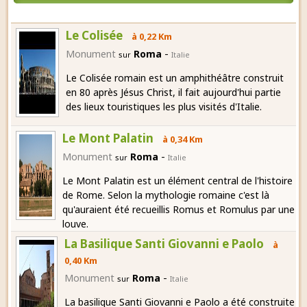
Le Colisée
à 0,22 Km
-
Monument
Roma
sur
Italie
Le Colisée romain est un amphithéâtre construit
en 80 après Jésus Christ, il fait aujourd'hui partie
des lieux touristiques les plus visités d'Italie.
Le Mont Palatin
à 0,34 Km
-
Monument
Roma
sur
Italie
Le Mont Palatin est un élément central de l'histoire
de Rome. Selon la mythologie romaine c'est là
qu'auraient été recueillis Romus et Romulus par une
louve.
La Basilique Santi Giovanni e Paolo
à
0,40 Km
-
Monument
Roma
sur
Italie
La basilique Santi Giovanni e Paolo a été construite