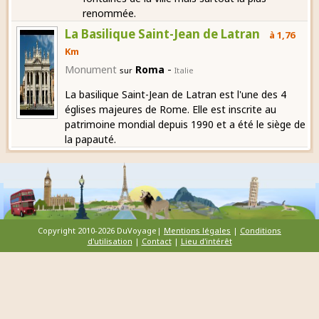
renommée.
La Basilique Saint-Jean de Latran
à 1,76
Km
-
Monument
Roma
sur
Italie
La basilique Saint-Jean de Latran est l'une des 4
églises majeures de Rome. Elle est inscrite au
patrimoine mondial depuis 1990 et a été le siège de
la papauté.
Copyright 2010-2026 DuVoyage|
Mentions légales
|
Conditions
d'utilisation
|
Contact
|
Lieu d'intérêt