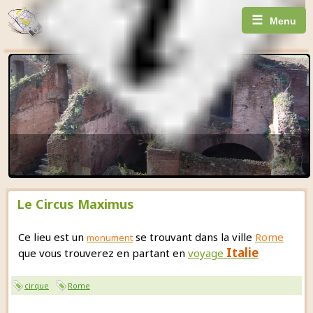
☰
Menu
Le Circus Maximus
Ce lieu est un
se trouvant dans la ville
Rome
monument
Italie
que vous trouverez en partant en
voyage
cirque
Rome