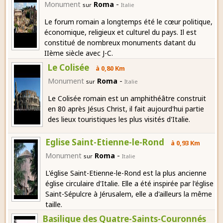
-
Monument
Roma
sur
Italie
Le forum romain a longtemps été le cœur politique,
économique, religieux et culturel du pays. Il est
constitué de nombreux monuments datant du
IIème siècle avec J-C.
Le Colisée
à 0,80 Km
-
Monument
Roma
sur
Italie
Le Colisée romain est un amphithéâtre construit
en 80 après Jésus Christ, il fait aujourd'hui partie
des lieux touristiques les plus visités d'Italie.
Eglise Saint-Etienne-le-Rond
à 0,93 Km
-
Monument
Roma
sur
Italie
L'église Saint-Etienne-le-Rond est la plus ancienne
église circulaire d'Italie. Elle a été inspirée par l'église
Saint-Sépulcre à Jérusalem, elle a d'ailleurs la même
taille.
Basilique des Quatre-Saints-Couronnés