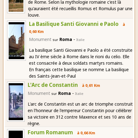
de Rome. Selon la mythologie romaine c'est là
qu'auraient été recueillis Romus et Romulus par une
louve.
La Basilique Santi Giovanni e Paolo
à
0,60 Km
-
Monument
Roma
sur
Italie
La basilique Santi Giovanni e Paolo a été construite
au IV ème siècle à Rome dans le rioni du celio. Elle
est consacrée à deux soldats martyrs romains.
En français cette basilique se nomme La basilique
des Saints-Jean-et-Paul
L'Arc de Constantin
à 0,61 Km
-
Monument
Roma
sur
Italie
L'arc de Constantin est un arc de triomphe construit
en l'honneur de l'empereur Constantin pour célébrer
sa victoire en 312 contre Maxence et ses 10 ans de
règne.
Forum Romanum
à 0,66 Km