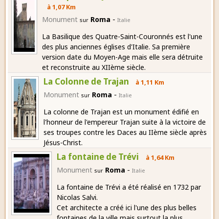
à 1,07 Km
-
Monument
Roma
sur
Italie
La Basilique des Quatre-Saint-Couronnés est l'une
des plus anciennes églises d'Italie. Sa première
version date du Moyen-Age mais elle sera détruite
et reconstruite au XIIème siècle.
La Colonne de Trajan
à 1,11 Km
-
Monument
Roma
sur
Italie
La colonne de Trajan est un monument édifié en
l'honneur de l'empereur Trajan suite à la victoire de
ses troupes contre les Daces au IIème siècle après
Jésus-Christ.
La fontaine de Trévi
à 1,64 Km
-
Monument
Roma
sur
Italie
La fontaine de Trévi a été réalisé en 1732 par
Nicolas Salvi.
Cet architecte a créé ici l'une des plus belles
fontaines de la ville mais surtout la plus