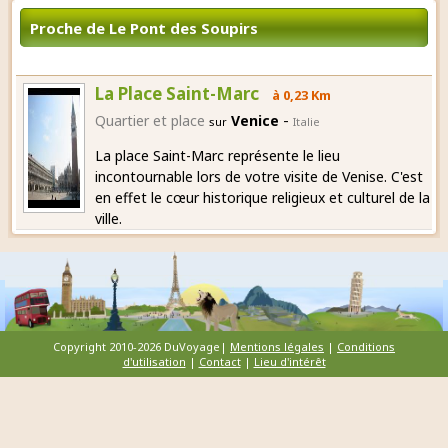
Proche de Le Pont des Soupirs
La Place Saint-Marc
à 0,23 Km
-
Quartier et place
Venice
sur
Italie
La place Saint-Marc représente le lieu
incontournable lors de votre visite de Venise. C'est
en effet le cœur historique religieux et culturel de la
ville.
Copyright 2010-2026 DuVoyage|
Mentions légales
|
Conditions
d'utilisation
|
Contact
|
Lieu d'intérêt