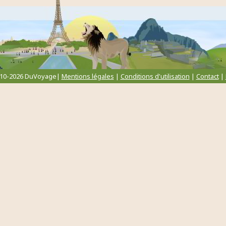
010-2026 DuVoyage|
Mentions légales
|
Conditions d'utilisation
|
Contact
|