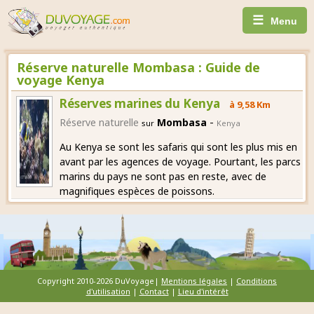
☰
Menu
Réserve naturelle Mombasa : Guide de
voyage Kenya
Réserves marines du Kenya
à 9,58 Km
-
Réserve naturelle
Mombasa
sur
Kenya
Au Kenya se sont les safaris qui sont les plus mis en
avant par les agences de voyage. Pourtant, les parcs
marins du pays ne sont pas en reste, avec de
magnifiques espèces de poissons.
Copyright 2010-2026 DuVoyage|
Mentions légales
|
Conditions
d'utilisation
|
Contact
|
Lieu d'intérêt