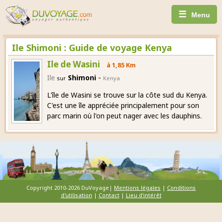
☰
Menu
Ile Shimoni : Guide de voyage Kenya
Ile de Wasini
à 1,85 Km
-
Ile
Shimoni
sur
Kenya
L'île de Wasini se trouve sur la côte sud du Kenya.
C'est une île appréciée principalement pour son
parc marin où l'on peut nager avec les dauphins.
Copyright 2010-2026 DuVoyage|
Mentions légales
|
Conditions
d'utilisation
|
Contact
|
Lieu d'intérêt