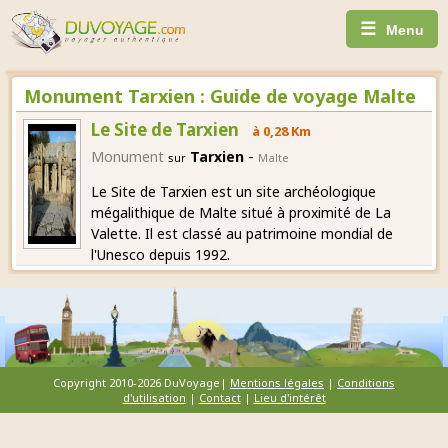
☰
Menu
Monument Tarxien : Guide de voyage Malte
Le Site de Tarxien
à 0,28 Km
-
Monument
Tarxien
sur
Malte
Le Site de Tarxien est un site archéologique
mégalithique de Malte situé à proximité de La
Valette. Il est classé au patrimoine mondial de
l'Unesco depuis 1992.
Copyright 2010-2026 DuVoyage|
Mentions légales
|
Conditions
d'utilisation
|
Contact
|
Lieu d'intérêt