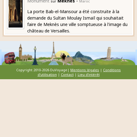
-
Monument
Meknes
sur
Maroc
La porte Bab-el-Mansour a été construite à la
demande du Sultan Moulay Ismaïl qui souhaitait
faire de Meknès une ville somptueuse à l'image du
château de Versailles.
Copyright 2010-2026 DuVoyage|
Mentions légales
|
Conditions
d'utilisation
|
Contact
|
Lieu d'intérêt