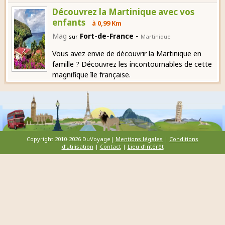
Découvrez la Martinique avec vos
enfants
à 0,99 Km
-
Mag
Fort-de-France
sur
Martinique
Vous avez envie de découvrir la Martinique en
famille ? Découvrez les incontournables de cette
magnifique île française.
Copyright 2010-2026 DuVoyage|
Mentions légales
|
Conditions
d'utilisation
|
Contact
|
Lieu d'intérêt