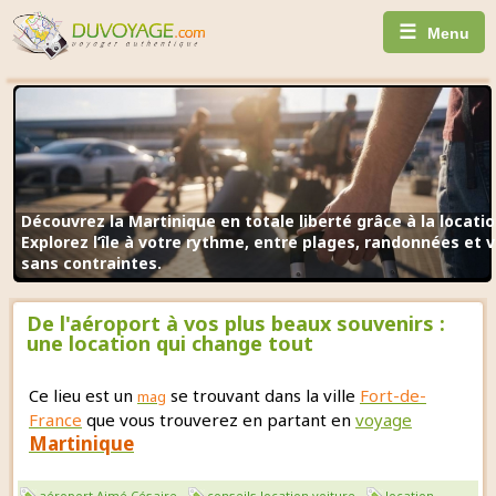
☰
Menu
Découvrez la Martinique en totale liberté grâce à la locatio
Explorez l’île à votre rythme, entre plages, randonnées et v
sans contraintes.
De l'aéroport à vos plus beaux souvenirs :
une location qui change tout
Ce lieu est un
se trouvant dans la ville
Fort-de-
mag
France
que vous trouverez en partant en
voyage
Martinique
aéroport Aimé Césaire
conseils location voiture
location