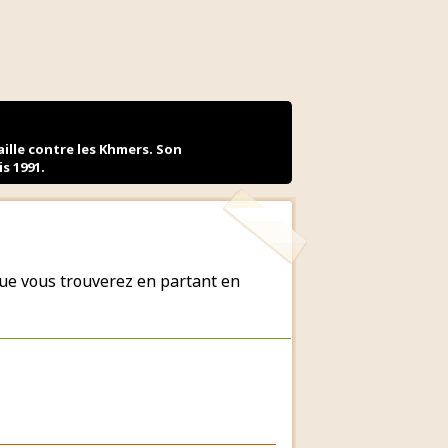
ille contre les Khmers. Son
s 1991.
ue vous trouverez en partant en