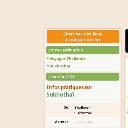
Chercher des lieux
à voir par critère
Votre destination
Voyager Thailande
Sukhothai
Lieu d'intérêt
Infos pratiques sur
Sukhothaï
Où
Thailande
Sukhothai
Adresse
-non connu-