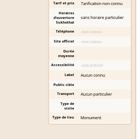
Tarif et prix
Tarification non connu
Horaires
sans horaire particulier
d'ouverture
Sukhothaï
Téléphone
-non connu-
Site officiel
-non connu-
Durée
moyenne
Accessibilité
-non précisé-
Label
Aucun connu
Public cible
Transport
Aucun particulier
Type de
visite
Type de lieu
Monument