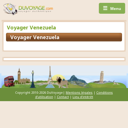
☰
Menu
Voyager Venezuela
Voyager Venezuela
Copyright 2010-2026 DuVoyage|
Mentions légales
|
Conditions
d'utilisation
|
Contact
|
Lieu d'intérêt