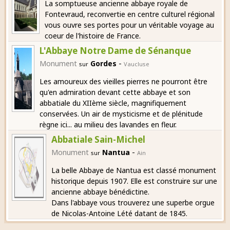
La somptueuse ancienne abbaye royale de
Fontevraud, reconvertie en centre culturel régional
vous ouvre ses portes pour un véritable voyage au
coeur de l'histoire de France.
L'Abbaye Notre Dame de Sénanque
-
Monument
Gordes
sur
Vaucluse
Les amoureux des vieilles pierres ne pourront être
qu'en admiration devant cette abbaye et son
abbatiale du XIIème siècle, magnifiquement
conservées. Un air de mysticisme et de plénitude
règne ici... au milieu des lavandes en fleur.
Abbatiale Sain-Michel
-
Monument
Nantua
sur
Ain
La belle Abbaye de Nantua est classé monument
historique depuis 1907. Elle est construire sur une
ancienne abbaye bénédictine.
Dans l'abbaye vous trouverez une superbe orgue
de Nicolas-Antoine Lété datant de 1845.