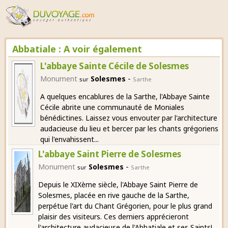
Abbatiale : A voir également
L'abbaye Sainte Cécile de Solesmes
-
Monument
Solesmes
sur
Sarthe
A quelques encablures de la Sarthe, l'Abbaye Sainte
Cécile abrite une communauté de Moniales
bénédictines. Laissez vous envouter par l'architecture
audacieuse du lieu et bercer par les chants grégoriens
qui l'envahissent...
L'abbaye Saint Pierre de Solesmes
-
Monument
Solesmes
sur
Sarthe
Depuis le XIXème siècle, l'Abbaye Saint Pierre de
Solesmes, placée en rive gauche de la Sarthe,
perpétue l'art du Chant Grégorien, pour le plus grand
plaisir des visiteurs. Ces derniers apprécieront
l'architecture audacieuse de l'Abbatiale et ses Saints!