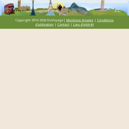
Copyright 2010-2026 DuVoyage|
Mentions légales
|
Conditions
d'utilisation
|
Contact
|
Lieu d'intérêt