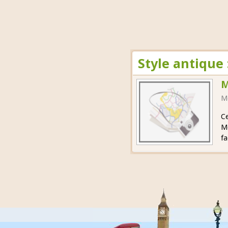
Style antique 
M
M
Ce
Mo
fa