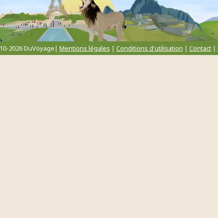
010-2026 DuVoyage|
Mentions légales
|
Conditions d'utilisation
|
Contact
|