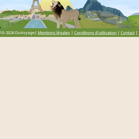
010-2026 DuVoyage|
Mentions légales
|
Conditions d'utilisation
|
Contact
|