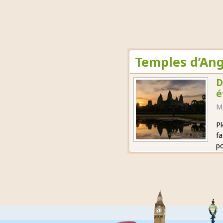
Temples d’Ang
D
é
M
Pl
fa
po