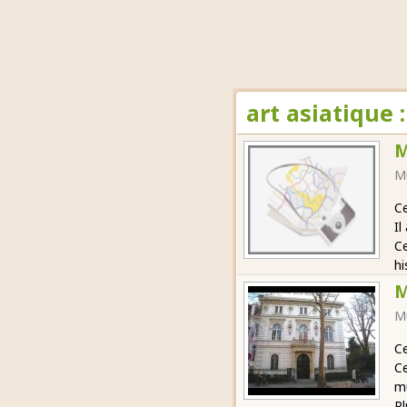
art asiatique 
M
M
Ce
Il
C
hi
M
M
Ce
Ce
mu
Pl