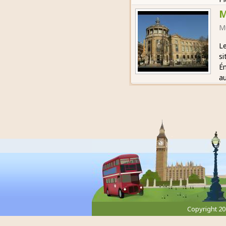
M
M
Le
si
Ém
au
Copyright 2