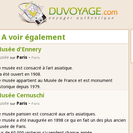
: A voir également
usée d'Ennery
-
usée
Paris
sur
Paris
 musée est consacré à l'art asiatique.
 a été ouvert en 1908.
e musée appartient au Musée de France et est monument
storique depuis 1979.
usée Cernuschi
-
usée
Paris
sur
Paris
 musée parisien est consacré aux arts asiatiques.
 musée a été inaugurée en 1898 ce qui en fait un des plus ancien
sée de Paris.
us de 60 000 visiteurs s'y rendent chaque année.