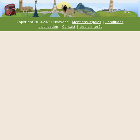
Copyright 2010-2026 DuVoyage|
Mentions légales
|
Conditions
d'utilisation
|
Contact
|
Lieu d'intérêt