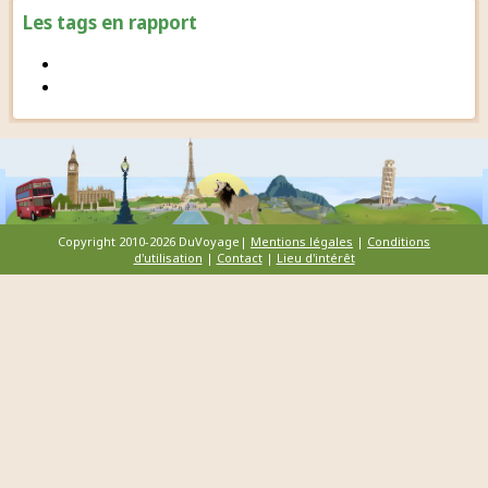
Les tags en rapport
Copyright 2010-2026 DuVoyage|
Mentions légales
|
Conditions
d'utilisation
|
Contact
|
Lieu d'intérêt