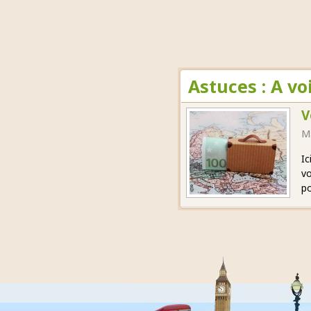
Astuces : A v
V
M
Ic
vo
po