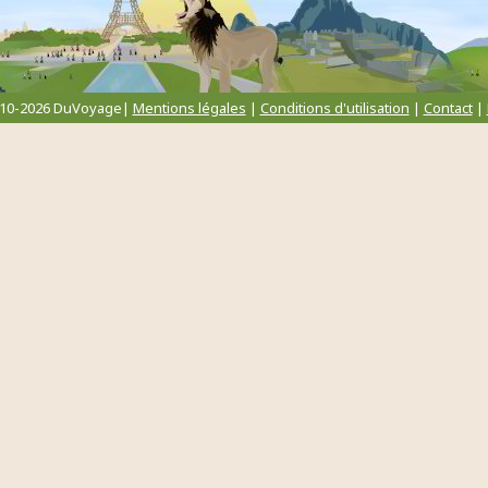
010-2026 DuVoyage|
Mentions légales
|
Conditions d'utilisation
|
Contact
|