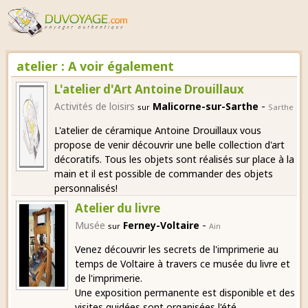
atelier : A voir également
L'atelier d'Art Antoine Drouillaux
-
Activités de loisirs
Malicorne-sur-Sarthe
sur
Sarthe
L'atelier de céramique Antoine Drouillaux vous
propose de venir découvrir une belle collection d'art
décoratifs. Tous les objets sont réalisés sur place à la
main et il est possible de commander des objets
personnalisés!
Atelier du livre
-
Musée
Ferney-Voltaire
sur
Ain
Venez découvrir les secrets de l'imprimerie au
temps de Voltaire à travers ce musée du livre et
de l'imprimerie.
Une exposition permanente est disponible et des
visites guidées sont organisées l'été.