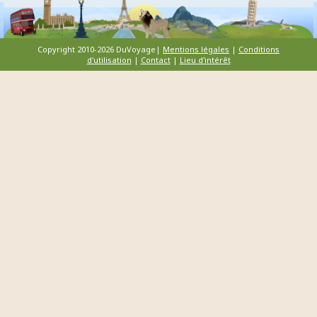
Copyright 2010-2026 DuVoyage|
Mentions légales
|
Conditions
d'utilisation
|
Contact
|
Lieu d'intérêt