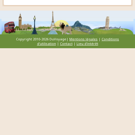
Copyright 2010-2026 DuVoyage|
Mentions légales
|
Conditions
d'utilisation
|
Contact
|
Lieu d'intérêt