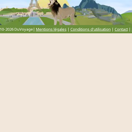
010-2026 DuVoyage|
Mentions légales
|
Conditions d'utilisation
|
Contact
|