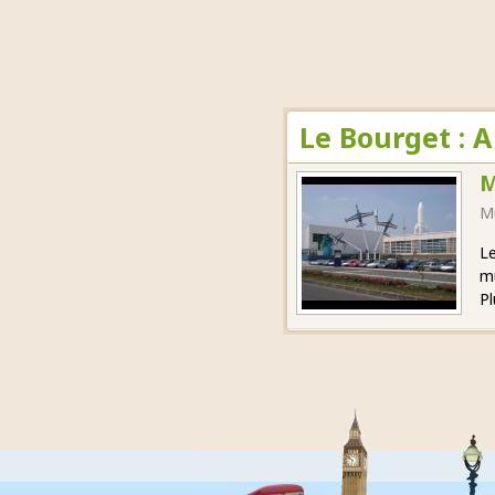
Le Bourget : 
M
M
Le
m
Pl