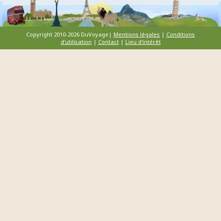
Copyright 2010-2026 DuVoyage|
Mentions légales
|
Conditions
d'utilisation
|
Contact
|
Lieu d'intérêt