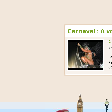
Carnaval : A 
C
Ac
Le
Pe
dé