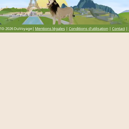
010-2026 DuVoyage|
Mentions légales
|
Conditions d'utilisation
|
Contact
|