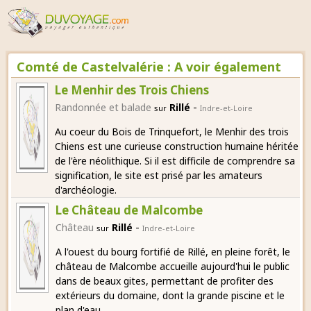
Comté de Castelvalérie : A voir également
Le Menhir des Trois Chiens
-
Randonnée et balade
Rillé
sur
Indre-et-Loire
Au coeur du Bois de Trinquefort, le Menhir des trois
Chiens est une curieuse construction humaine héritée
de l'ère néolithique. Si il est difficile de comprendre sa
signification, le site est prisé par les amateurs
d'archéologie.
Le Château de Malcombe
-
Château
Rillé
sur
Indre-et-Loire
A l'ouest du bourg fortifié de Rillé, en pleine forêt, le
château de Malcombe accueille aujourd'hui le public
dans de beaux gites, permettant de profiter des
extérieurs du domaine, dont la grande piscine et le
plan d'eau.