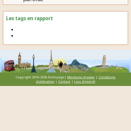
Les tags en rapport
Copyright 2010-2026 DuVoyage|
Mentions légales
|
Conditions
d'utilisation
|
Contact
|
Lieu d'intérêt