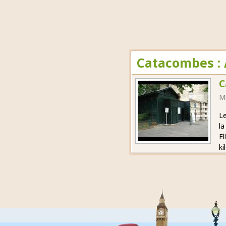
Catacombes : 
C
M
Le
la
El
ki