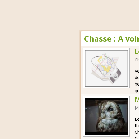
Chasse : A vo
L
C
Ve
do
he
qu
M
M
Le
Il
Ch
Ce