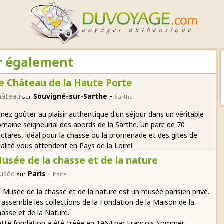
ir également
e Château de la Haute Porte
-
hâteau
Souvigné-sur-Sarthe
sur
Sarthe
nez goûter au plaisir authentique d'un séjour dans un véritable
maine seigneurial des abords de la Sarthe. Un parc de 70
ctares, idéal pour la chasse ou la promenade et des gites de
alité vous attendent en Pays de la Loire!
usée de la chasse et de la nature
-
usée
Paris
sur
Paris
 Musée de la chasse et de la nature est un musée parisien privé.
 rassemble les collections de la Fondation de la Maison de la
asse et de la Nature.
tte fondation a été créée en 1964 par François Sommer.