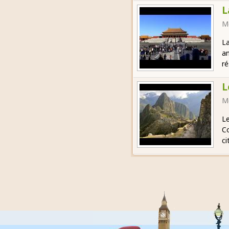
L
M
La
an
ré
L
M
Le
Co
ci