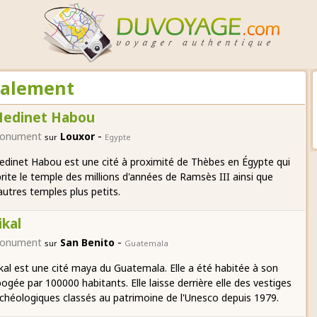
également
edinet Habou
-
onument
Louxor
sur
Egypte
dinet Habou est une cité à proximité de Thèbes en Égypte qui
rite le temple des millions d'années de Ramsès III ainsi que
autres temples plus petits.
ikal
-
onument
San Benito
sur
Guatemala
kal est une cité maya du Guatemala. Elle a été habitée à son
ogée par 100000 habitants. Elle laisse derrière elle des vestiges
chéologiques classés au patrimoine de l'Unesco depuis 1979.