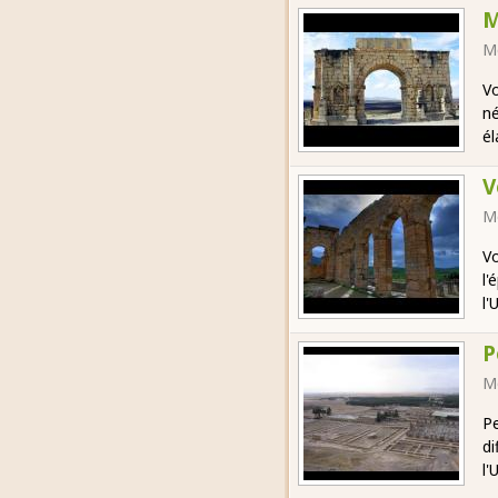
M
M
Vo
né
él
V
M
Vo
l'
l'
P
M
Pe
di
l'