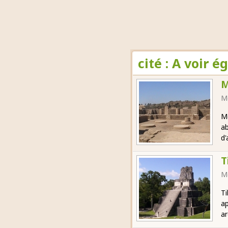
cité : A voir 
M
M
Me
ab
d'
T
M
Ti
ap
ar