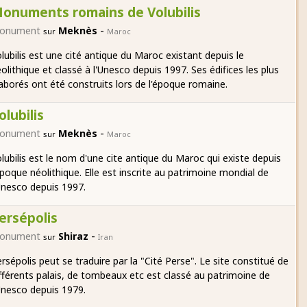
onuments romains de Volubilis
-
onument
Meknès
sur
Maroc
lubilis est une cité antique du Maroc existant depuis le
olithique et classé à l'Unesco depuis 1997. Ses édifices les plus
aborés ont été construits lors de l'époque romaine.
olubilis
-
onument
Meknès
sur
Maroc
lubilis est le nom d'une cite antique du Maroc qui existe depuis
époque néolithique. Elle est inscrite au patrimoine mondial de
Unesco depuis 1997.
ersépolis
-
onument
Shiraz
sur
Iran
rsépolis peut se traduire par la "Cité Perse". Le site constitué de
fférents palais, de tombeaux etc est classé au patrimoine de
Unesco depuis 1979.