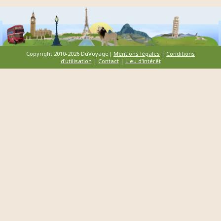
Copyright 2010-2026 DuVoyage|
Mentions légales
|
Conditions
d'utilisation
|
Contact
|
Lieu d'intérêt